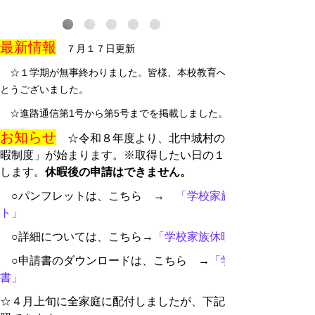
最新情報
７
月１７日更新
☆１学期が無事終わりました。皆様、本校教育へのご理解とご協力を
とうございました。
☆進路通信第1号から第5号までを掲載しました。
お知らせ
☆令和８年度より、北中城村の小中学校で「学校
暇制度」が始まります。※取得したい日の１週間前には申請を
します。
休暇
後の申請はできません。
○パンフレットは、こちら →
「学校家族休暇制度パンフ
ト」
○詳細については、こちら→
「学校家族休暇制度実施要項」
○申請書のダウンロードは、こちら →
「学校家族休暇制度
書」
☆４月上旬に全家庭に配付しましたが、下記の文字をクリック