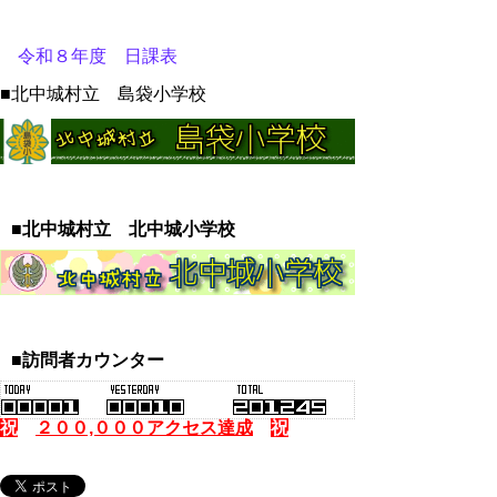
令和８年度 日課表
■北中城村立 島袋小学校
■北中城村立 北中城小学校
■訪問者カウンター
祝
２０
０,０００アクセス達成
祝