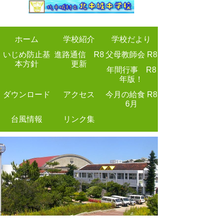
ホーム
学校紹介
学校だより
いじめ防止基
進路通信 R8
父母教師会 R8
本方針
更新
年間行事 R8
年版！
ダウンロード
アクセス
今月の給食 R8
6月
台風情報
リンク集