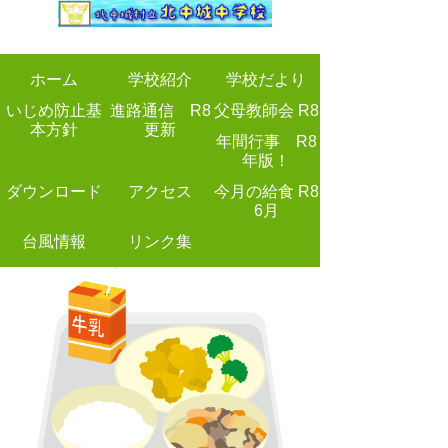
ホーム
学校紹介
学校だより
いじめ防止基
進路通信 R8
父母教師会 R8
本方針
更新
年間行事 R8
年版！
ダウンロード
アクセス
今月の給食 R8
6月
台風情報
リンク集