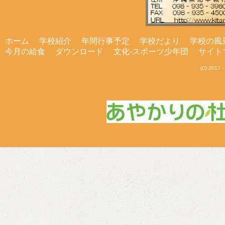
ホーム
学校紹介
年間行事予定
学校だより
学校の風
今月の給食
ダウンロード
文化-スポーツ少年団
サイト
(C) 201