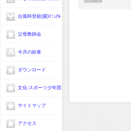
2025/08/29
台風時登校(園)ﾏﾆｭｱﾙ
父母教師会
今月の給食
ダウンロード
文化-スポーツ少年団
サイトマップ
アクセス