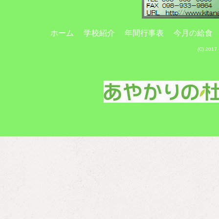
ホーム
学校紹介
年間行事表
今月の給食
(C) 20