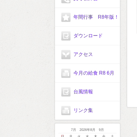
年間行事 R8年版！
ダウンロード
アクセス
今月の給食 R8 6月
台風情報
リンク集
7月 2026年8月 9月
日
月
火
水
木
金
土