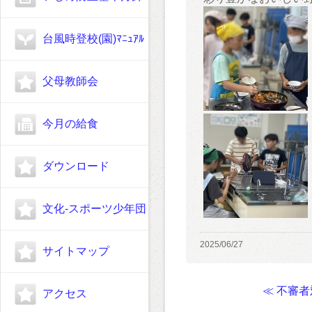
台風時登校(園)ﾏﾆｭｱﾙ
父母教師会
今月の給食
ダウンロード
文化-スポーツ少年団
2025/06/27
サイトマップ
≪ 不審
アクセス