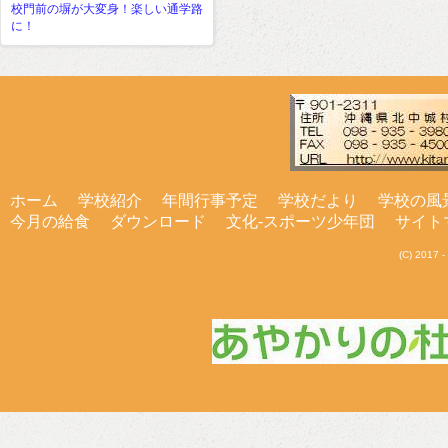
校門前の塀が大変身！楽しい通学路
に！
ホーム
学校紹介
年間行事予定
学校だより
学校の風
今月の給食
ダウンロード
文化-スポーツ少年団
サイト
(C) 201