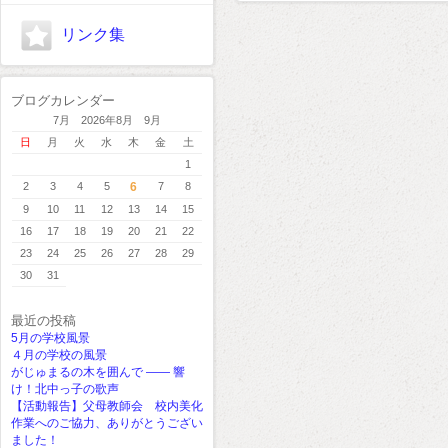
リンク集
ブログカレンダー
7月 2026年8月 9月
日
月
火
水
木
金
土
1
2
3
4
5
6
7
8
9
10
11
12
13
14
15
16
17
18
19
20
21
22
23
24
25
26
27
28
29
30
31
最近の投稿
5月の学校風景
４月の学校の風景
がじゅまるの木を囲んで ―― 響
け！北中っ子の歌声
【活動報告】父母教師会 校内美化
作業へのご協力、ありがとうござい
ました！