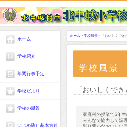
ホーム
>
学校風景
> 「おいしくでき
ホーム
学校紹介
学校風景
年間行事予定
「おいしくでき
学校だより
学校の風景
家庭科の授業で6年
みんなで協力して調
いじめ防止基本方針
彩り豊かなおいしい