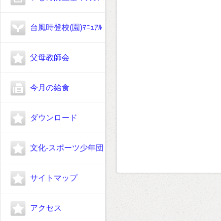
台風時登校(園)ﾏﾆｭｱﾙ
父母教師会
今月の給食
ダウンロード
文化-スポーツ少年団
サイトマップ
アクセス