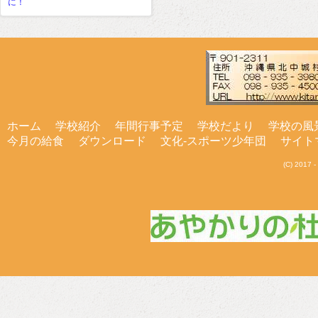
に！
ホーム
学校紹介
年間行事予定
学校だより
学校の風
今月の給食
ダウンロード
文化-スポーツ少年団
サイト
(C) 201