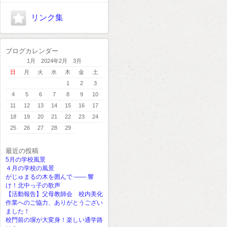
リンク集
ブログカレンダー
1月 2024年2月 3月
日
月
火
水
木
金
土
1
2
3
4
5
6
7
8
9
10
11
12
13
14
15
16
17
18
19
20
21
22
23
24
25
26
27
28
29
最近の投稿
5月の学校風景
４月の学校の風景
がじゅまるの木を囲んで ―― 響
け！北中っ子の歌声
【活動報告】父母教師会 校内美化
作業へのご協力、ありがとうござい
ました！
校門前の塀が大変身！楽しい通学路