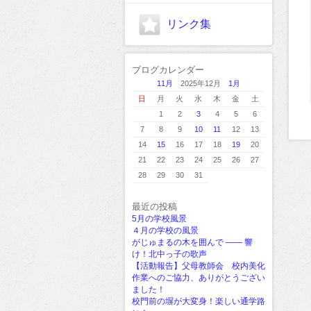
リンク集
ブログカレンダー
11月
2025年12月
1月
日
月
火
水
木
金
土
1
2
3
4
5
6
7
8
9
10
11
12
13
14
15
16
17
18
19
20
21
22
23
24
25
26
27
28
29
30
31
最近の投稿
5月の学校風景
４月の学校の風景
がじゅまるの木を囲んで ―― 響
け！北中っ子の歌声
【活動報告】父母教師会 校内美化
作業へのご協力、ありがとうござい
ました！
校門前の塀が大変身！楽しい通学路