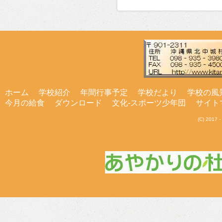
ホーム
学校紹介
年間行事予定
学校だより
学校の風
今月の給食
ダウンロード
文化-スポーツ少年団
サイト
(C) 201