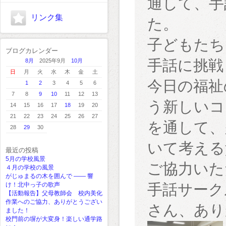
通して、手
リンク集
た。
子どもたち
ブログカレンダー
手話に挑戦
8月
2025年9月
10月
日
月
火
水
木
金
土
今日の福祉
1
2
3
4
5
6
7
8
9
10
11
12
13
う新しいコ
14
15
16
17
18
19
20
21
22
23
24
25
26
27
を通して、
28
29
30
いて考える
最近の投稿
5月の学校風景
ご協力いた
４月の学校の風景
がじゅまるの木を囲んで ―― 響
け！北中っ子の歌声
手話サーク
【活動報告】父母教師会 校内美化
作業へのご協力、ありがとうござい
さん、あり
ました！
校門前の塀が大変身！楽しい通学路