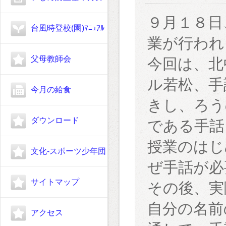
９月１８日
台風時登校(園)ﾏﾆｭｱﾙ
業が行われ
父母教師会
今回は、北
ル若松、手
今月の給食
きし、ろう
ダウンロード
である手話
授業のはじ
文化-スポーツ少年団
ぜ手話が必
サイトマップ
その後、実
自分の名前
アクセス