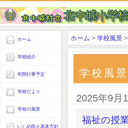
ホーム
>
学校風景
>
ホーム
学校紹介
学校風
年間行事予定
学校だより
2025年9月
学校の風景
福祉の授
いじめ防止基本方針